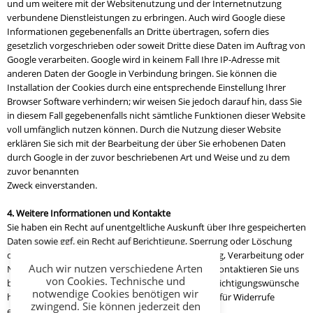
und um weitere mit der Websitenutzung und der Internetnutzung
verbundene Dienstleistungen zu erbringen. Auch wird Google diese
Informationen gegebenenfalls an Dritte übertragen, sofern dies
gesetzlich vorgeschrieben oder soweit Dritte diese Daten im Auftrag von
Google verarbeiten. Google wird in keinem Fall Ihre IP-Adresse mit
anderen Daten der Google in Verbindung bringen. Sie können die
Installation der Cookies durch eine entsprechende Einstellung Ihrer
Browser Software verhindern; wir weisen Sie jedoch darauf hin, dass Sie
in diesem Fall gegebenenfalls nicht sämtliche Funktionen dieser Website
voll umfänglich nutzen können. Durch die Nutzung dieser Website
erklären Sie sich mit der Bearbeitung der über Sie erhobenen Daten
durch Google in der zuvor beschriebenen Art und Weise und zu dem
zuvor benannten
Zweck einverstanden.
4. Weitere Informationen und Kontakte
Sie haben ein Recht auf unentgeltliche Auskunft über Ihre gespeicherten
Daten sowie ggf. ein Recht auf Berichtigung, Sperrung oder Löschung
dieser Daten. Wenn Sie weitere Fragen zur Erhebung, Verarbeitung oder
Auch wir nutzen verschiedene Arten
Nutzung Ihrer personenbezogenen Daten haben, kontaktieren Sie uns
von Cookies. Technische und
bitte. Gleiches gilt für Auskünfte, Löschungs- und erichtigungswünsche
notwendige Cookies benötigen wir
hinsichtlich Ihrer personenbezogenen Daten sowie für Widerrufe
zwingend. Sie können jederzeit den
erteilter Einwilligungen.