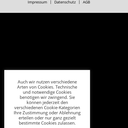
Impressum
Datenschutz
AGB
Auch wir nutzen verschiedene
Arten von Cookies. Technische
und notwendige Cookies
benötigen wir zwingend. Sie
können jederzeit den
verschiedenen Cookie-Kategorien
Ihre Zustimmung oder Ablehnung
erteilen oder nur ganz gezielt
bestimmte Cookies zulassen.