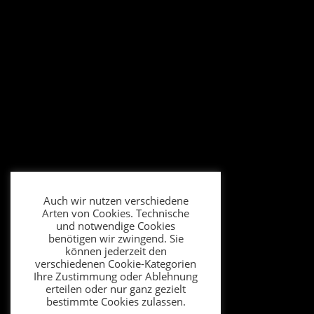
Auch wir nutzen verschiedene
Arten von Cookies. Technische
und notwendige Cookies
benötigen wir zwingend. Sie
können jederzeit den
verschiedenen Cookie-Kategorien
Ihre Zustimmung oder Ablehnung
erteilen oder nur ganz gezielt
bestimmte Cookies zulassen.