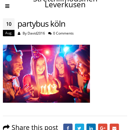
Leverkusen
partybus köln
10
Aug.
By
David2016
0 Comments
Share this post